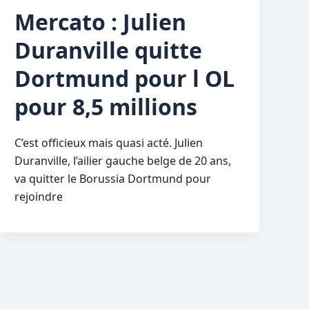
Mercato : Julien
Duranville quitte
Dortmund pour l OL
pour 8,5 millions
C’est officieux mais quasi acté. Julien
Duranville, l’ailier gauche belge de 20 ans,
va quitter le Borussia Dortmund pour
rejoindre