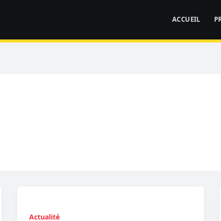
ACCUEIL
P
n
Actualité