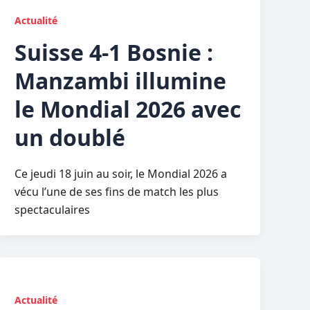
Actualité
Suisse 4-1 Bosnie :
Manzambi illumine
le Mondial 2026 avec
un doublé
Ce jeudi 18 juin au soir, le Mondial 2026 a
vécu l’une de ses fins de match les plus
spectaculaires
Actualité