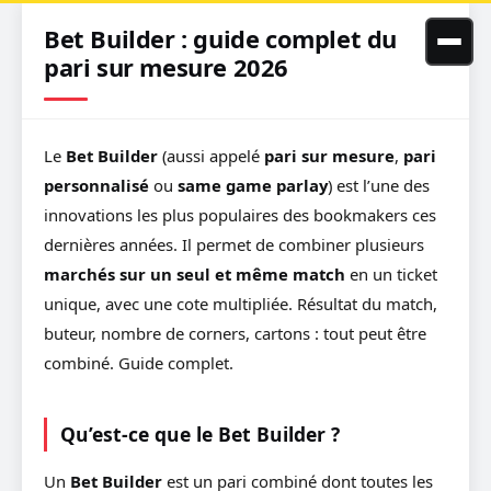
Skip
Bet Builder : guide complet du
to
pari sur mesure 2026
content
Le
Bet Builder
(aussi appelé
pari sur mesure
,
pari
personnalisé
ou
same game parlay
) est l’une des
innovations les plus populaires des bookmakers ces
dernières années. Il permet de combiner plusieurs
marchés sur un seul et même match
en un ticket
unique, avec une cote multipliée. Résultat du match,
buteur, nombre de corners, cartons : tout peut être
combiné. Guide complet.
Qu’est-ce que le Bet Builder ?
Un
Bet Builder
est un pari combiné dont toutes les