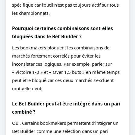
spécifique car l’outil n’est pas toujours actif sur tous
les championnats.
Pourquoi certaines combinaisons sont-elles
bloquées dans le Bet Builder ?
Les bookmakers bloquent les combinaisons de
marchés fortement corrélés pour éviter les
inconsistances logiques. Par exemple, parier sur
« victoire 1-0 » et « Over 1,5 buts » en même temps
peut être bloqué car ces deux marchés s’excluent
mutuellement.
Le Bet Builder peut-il être intégré dans un pari
combiné ?
Oui. Certains bookmakers permettent d’intégrer un
Bet Builder comme une sélection dans un pari