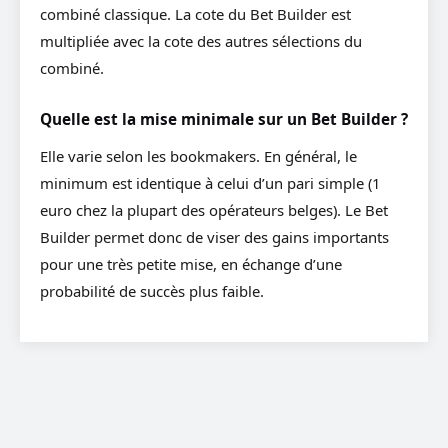
combiné classique. La cote du Bet Builder est
multipliée avec la cote des autres sélections du
combiné.
Quelle est la mise minimale sur un Bet Builder ?
Elle varie selon les bookmakers. En général, le
minimum est identique à celui d’un pari simple (1
euro chez la plupart des opérateurs belges). Le Bet
Builder permet donc de viser des gains importants
pour une très petite mise, en échange d’une
probabilité de succès plus faible.