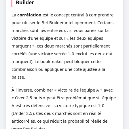
Builder
La
corrélation
est le concept central à comprendre
pour utiliser le Bet Builder intelligemment. Certains
marchés sont liés entre eux : si vous pariez sur la
victoire d’une équipe et sur « les deux équipes
marquent », ces deux marchés sont partiellement
corrélés (une victoire serrée 1-0 exclut les deux qui
marquent). Le bookmaker peut bloquer cette
combinaison ou appliquer une cote ajustée à la
baisse.
À l’inverse, combiner « victoire de l’équipe A » avec
« Over 2,5 buts » peut être problématique si l’équipe
A est très défensive : sa victoire typique est 1-0
(Under 2,5). Ces deux marchés sont en réalité
anticorrélés, ce qui réduit la probabilité réelle de
votre Bet Builder.