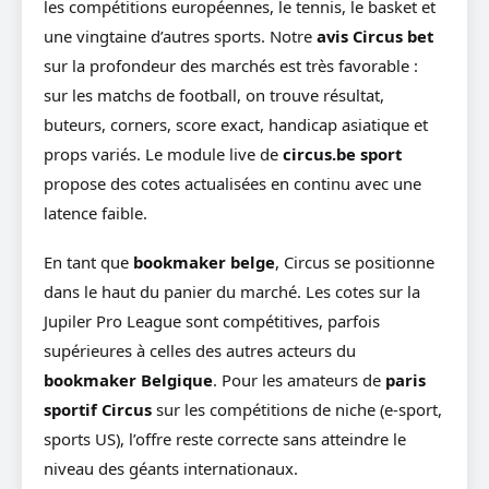
les compétitions européennes, le tennis, le basket et
une vingtaine d’autres sports. Notre
avis Circus bet
sur la profondeur des marchés est très favorable :
sur les matchs de football, on trouve résultat,
buteurs, corners, score exact, handicap asiatique et
props variés. Le module live de
circus.be sport
propose des cotes actualisées en continu avec une
latence faible.
En tant que
bookmaker belge
, Circus se positionne
dans le haut du panier du marché. Les cotes sur la
Jupiler Pro League sont compétitives, parfois
supérieures à celles des autres acteurs du
bookmaker Belgique
. Pour les amateurs de
paris
sportif Circus
sur les compétitions de niche (e-sport,
sports US), l’offre reste correcte sans atteindre le
niveau des géants internationaux.