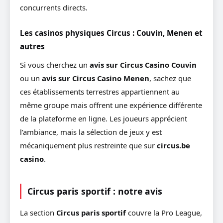
concurrents directs.
Les casinos physiques Circus : Couvin, Menen et
autres
Si vous cherchez un
avis sur Circus Casino Couvin
ou un
avis sur Circus Casino Menen
, sachez que
ces établissements terrestres appartiennent au
même groupe mais offrent une expérience différente
de la plateforme en ligne. Les joueurs apprécient
l’ambiance, mais la sélection de jeux y est
mécaniquement plus restreinte que sur
circus.be
casino
.
Circus paris sportif : notre avis
La section
Circus paris sportif
couvre la Pro League,