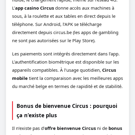
L’
app casino Circus
donne accès aux machines à
sous, à la roulette et aux tables en direct depuis le
téléphone. Sur Android, l’APK se télécharge
directement depuis circus.be (les apps de gambling
ne sont pas autorisées sur le Play Store).
Les paiements sont intégrés directement dans l’app.
L’authentification biométrique est disponible sur les
appareils compatibles. À l’usage quotidien,
Circus
mobile
tient la comparaison avec les meilleures apps
du marché belge en termes de rapidité et de stabilité.
Bonus de bienvenue Circus : pourquoi
ça n’existe plus
Il n’existe pas d’
offre bienvenue Circus
ni de
bonus