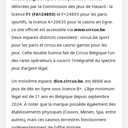
délivrées par la Commission des Jeux de Hasard : la
licence
F1 (FA124893)
et F+24893 pour les paris
sportifs, la licence A+20635 pour le casino en ligne.
Le site officiel est accessible via
www.circus.be
.
Deux espaces distincts coexistent : circus.be sport
pour les paris et circus.be casino games pour les
jeux. Cette double licence fait de Circus Belgique l’un
des rares opérateurs à couvrir l’intégralité du spectre
jeux d’argent légal.
Un troisième espace,
dice.circus.be
, est dédié aux
jeux de dés en ligne sous licence B+. L’âge minimum
légal est de 21 ans en Belgique depuis septembre
2024. À noter que la marque possède également des
établissements physiques (Couvin, Menen, Spa, entre
autres), mais ces casinos terrestres fonctionnent
indépendamment de l’offre digitale.