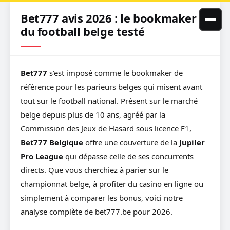
Skip
Bet777 avis 2026 : le bookmaker
to
du football belge testé
content
Bet777
s’est imposé comme le bookmaker de
référence pour les parieurs belges qui misent avant
tout sur le football national. Présent sur le marché
belge depuis plus de 10 ans, agréé par la
Commission des Jeux de Hasard sous licence F1,
Bet777 Belgique
offre une couverture de la
Jupiler
Pro League
qui dépasse celle de ses concurrents
directs. Que vous cherchiez à parier sur le
championnat belge, à profiter du casino en ligne ou
simplement à comparer les bonus, voici notre
analyse complète de bet777.be pour 2026.