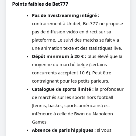
Points faibles de Bet777
Pas de livestreaming intégré :
contrairement à Unibet, Bet777 ne propose
pas de diffusion vidéo en direct sur sa
plateforme. Le suivi des matchs se fait via
une animation texte et des statistiques live.
Dépôt minimum à 20 € :
plus élevé que la
moyenne du marché belge (certains
concurrents acceptent 10 €). Peut être
contraignant pour les petits parieurs.
Catalogue de sports limité :
la profondeur
de marchés sur les sports hors football
(tennis, basket, sports américains) est
inférieure à celle de Bwin ou Napoleon
Games.
Absence de paris hippiques :
si vous