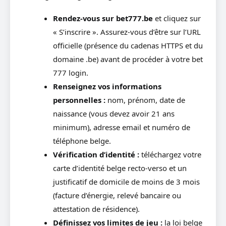
Rendez-vous sur bet777.be
et cliquez sur
« S’inscrire ». Assurez-vous d’être sur l’URL
officielle (présence du cadenas HTTPS et du
domaine .be) avant de procéder à votre bet
777 login.
Renseignez vos informations
personnelles :
nom, prénom, date de
naissance (vous devez avoir 21 ans
minimum), adresse email et numéro de
téléphone belge.
Vérification d’identité :
téléchargez votre
carte d’identité belge recto-verso et un
justificatif de domicile de moins de 3 mois
(facture d’énergie, relevé bancaire ou
attestation de résidence).
Définissez vos limites de jeu :
la loi belge