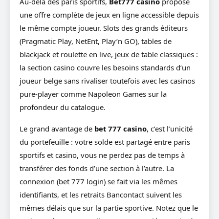
Au-delà des paris sportifs,
Bet777 casino
propose
une offre complète de jeux en ligne accessible depuis
le même compte joueur. Slots des grands éditeurs
(Pragmatic Play, NetEnt, Play’n GO), tables de
blackjack et roulette en live, jeux de table classiques :
la section casino couvre les besoins standards d’un
joueur belge sans rivaliser toutefois avec les casinos
pure-player comme Napoleon Games sur la
profondeur du catalogue.
Le grand avantage de
bet 777 casino
, c’est l’unicité
du portefeuille : votre solde est partagé entre paris
sportifs et casino, vous ne perdez pas de temps à
transférer des fonds d’une section à l’autre. La
connexion (bet 777 login) se fait via les mêmes
identifiants, et les retraits Bancontact suivent les
mêmes délais que sur la partie sportive. Notez que le