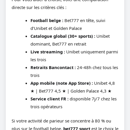
directe sur les critères clés :
Football belge :
Bet777 en tête, suivi
d’Unibet et Golden Palace
Catalogue global (30+ sports) :
Unibet
dominant, Bet777 en retrait
Live streaming :
Unibet uniquement parmi
les trois
Retraits Bancontact :
24-48h chez tous les
trois
App mobile (note App Store) :
Unibet 4,8
★ | Bet777 4,5 ★ | Golden Palace 4,3 ★
Service client FR :
disponible 7j/7 chez les
trois opérateurs
Si votre activité de parieur se concentre à 80 % ou
plus sur le football belge,
bet777 sport
est le choix le