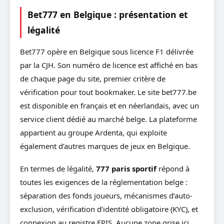
Bet777 en Belgique : présentation et
légalité
Bet777 opère en Belgique sous licence F1 délivrée
par la CJH. Son numéro de licence est affiché en bas
de chaque page du site, premier critère de
vérification pour tout bookmaker. Le site bet777.be
est disponible en français et en néerlandais, avec un
service client dédié au marché belge. La plateforme
appartient au groupe Ardenta, qui exploite
également d’autres marques de jeux en Belgique.
En termes de légalité,
777 paris sportif
répond à
toutes les exigences de la réglementation belge :
séparation des fonds joueurs, mécanismes d’auto-
exclusion, vérification d’identité obligatoire (KYC), et
connexion au registre EPIS. Aucune zone grise ici,