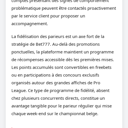
comptes présentant des signes de comportement
problématique peuvent être contactés proactivement
par le service client pour proposer un
accompagnement.
La fidélisation des parieurs est un axe fort de la
stratégie de Bet777. Au-delà des promotions
ponctuelles, la plateforme maintient un programme
de récompenses accessible dès les premières mises.
Les points accumulés sont convertibles en freebets
ou en participations à des concours exclusifs
organisés autour des grandes affiches de Pro
League. Ce type de programme de fidélité, absent
chez plusieurs concurrents directs, constitue un
avantage tangible pour le parieur régulier qui mise
chaque week-end sur le championnat belge.