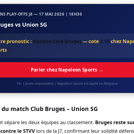
S PLAY-OFFS J8 — 17 MAI 2026 | 18H30
ruges vs Union SG
re pronostic :
Victoire Club Bruges
— cote
2.15
chez Nap
rts
Parier chez Napoleon Sports →
18+ | Jouez responsable | Napoleon Sports est agréé en Belgique
 du match Club Bruges – Union SG
nt sépare les deux équipes au classement.
Bruges reste su
0 contre le STVV
lors de la J7, confirmant leur solidité défens