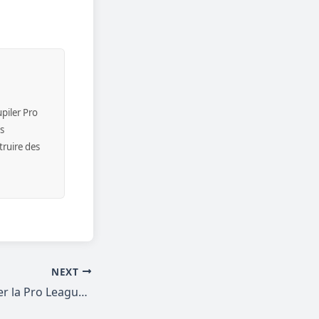
upiler Pro
es
truire des
NEXT
Comment regarder la Pro League belge en 2026 : Proximus et DAZN ensemble