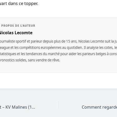
art dans ce topper.
À PROPOS DE L'AUTEUR
Nicolas Lecomte
ournaliste sportif et parieur depuis plus de 15 ans, Nicolas Lecomte suit la J
eague et les compétitions européennes au quotidien. Il analyse les cotes, l
tatistiques et les tendances du marché pour aider les parieurs belges à cons
ronostics solides, sans vendre de rêve.
Prono Anderlecht – KV Malines (17 mai 2026) : analyse J8 Champions Play-offs