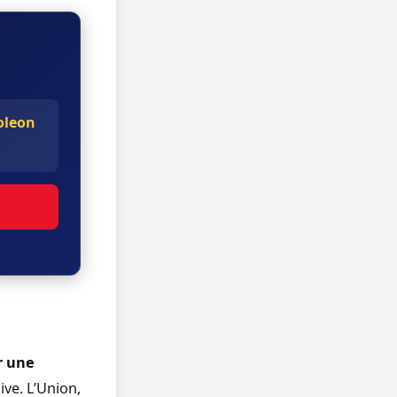
oleon
r une
ive. L’Union,