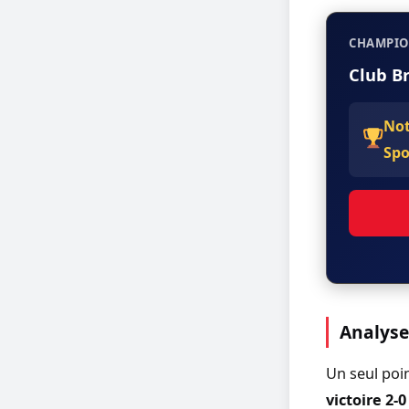
CHAMPION
Club B
Not
Spo
Analyse
Un seul poi
victoire 2-