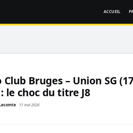
ACCUEIL
P
 Club Bruges – Union SG (1
: le choc du titre J8
 Lecomte
·
11 mai 2026