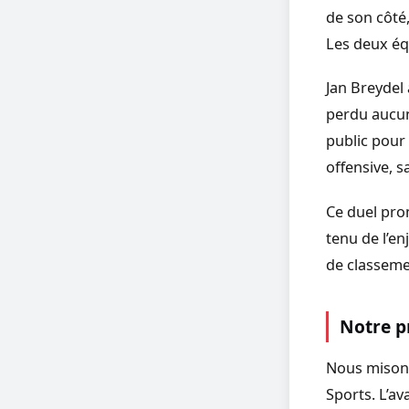
de son côté
Les deux éq
Jan Breydel
perdu aucun
public pour 
offensive, s
Ce duel pro
tenu de l’en
de classeme
Notre p
Nous misons
Sports. L’av