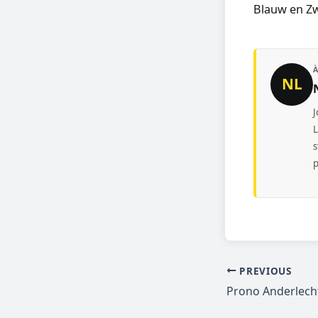
Blauw en Zw
NL
J
L
s
p
PREVIOUS