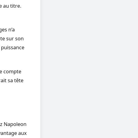
 au titre.
ges n’a
te sur son
a puissance
ale compte
ait sa tête
hez Napoleon
avantage aux