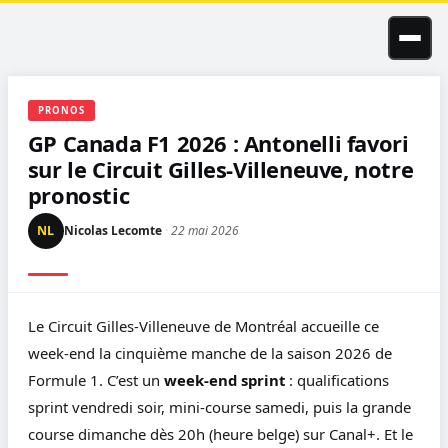
Skip
to
content
PRONOS
GP Canada F1 2026 : Antonelli favori
sur le Circuit Gilles-Villeneuve, notre
pronostic
NL
Nicolas Lecomte
·
22 mai 2026
Le Circuit Gilles-Villeneuve de Montréal accueille ce
week-end la cinquième manche de la saison 2026 de
Formule 1. C’est un
week-end sprint
: qualifications
sprint vendredi soir, mini-course samedi, puis la grande
course dimanche dès 20h (heure belge) sur Canal+. Et le