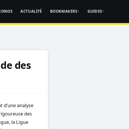
RONOS
ACTUALITÉ
BOOKMAKERS
GUIDES
ode des
tat d’une analyse
rigoureuse des
ague, la Ligue