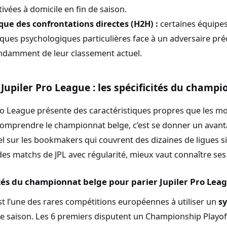
ivées à domicile en fin de saison.
que des confrontations directes (H2H) :
certaines équipes
ues psychologiques particulières face à un adversaire préc
ndamment de leur classement actuel.
f Jupiler Pro League : les spécificités du champ
Pro League présente des caractéristiques propres que les 
Comprendre le championnat belge, c’est se donner un avan
el sur les bookmakers qui couvrent des dizaines de ligues 
des matchs de JPL avec régularité, mieux vaut connaître ses
ités du championnat belge pour parier Jupiler Pro Lea
t l’une des rares compétitions européennes à utiliser un
s
de saison. Les 6 premiers disputent un Championship Playoff