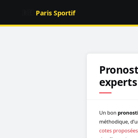
Skip
Paris Sportif
to
content
Pronost
experts
Un bon
pronosti
méthodique, d’u
cotes proposées