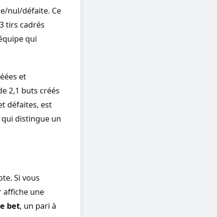
re/nul/défaite. Ce
3 tirs cadrés
équipe qui
éées et
e 2,1 buts créés
t défaites, est
 qui distingue un
te. Si vous
 affiche une
e bet
, un pari à