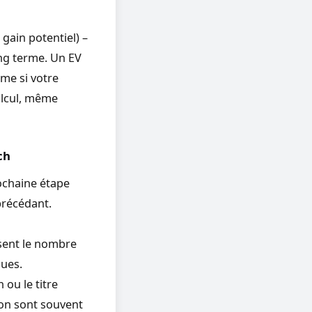
 gain potentiel) –
long terme. Un EV
me si votre
alcul, même
ch
ochaine étape
précédant.
isent le nombre
ques.
 ou le titre
ion sont souvent