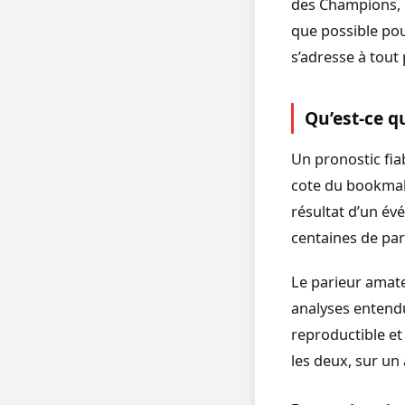
des Champions, l
que possible pou
s’adresse à tout 
Qu’est-ce qu
Un pronostic fia
cote du bookmake
résultat d’un év
centaines de pari
Le parieur amate
analyses entendue
reproductible et
les deux, sur un 