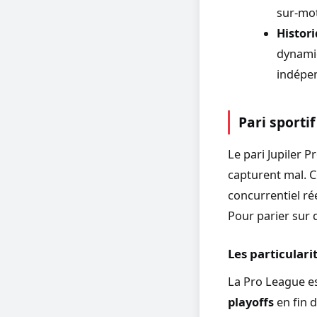
sur-mot
Histori
dynamiq
indépe
Pari sporti
Le pari Jupiler 
capturent mal. 
concurrentiel ré
Pour parier sur 
Les particular
La Pro League es
playoffs
en fin 