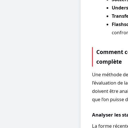
Unders
Transf
Flashsc
confron
Comment con
complète
Une méthode de pr
l’évaluation de l
doivent être ana
que l’on puisse 
Analyser les st
La forme récente